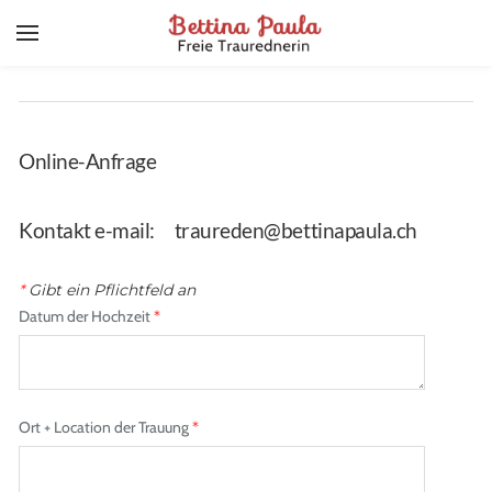
YOUR CART
Search by typing & pressing enter
HOME
FREIE TRAUUNGEN
Online-Anfrage
ÜBER MICH
​Kontakt e-mail:
traureden@bettinapaula.ch
KONTAKT
IMPRESSUM
*
Gibt ein Pflichtfeld an
Datum der Hochzeit
*
Ort + Location der Trauung
*